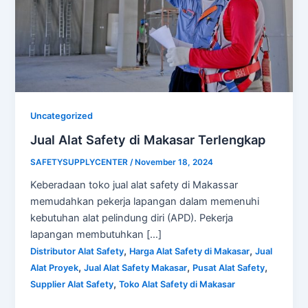
Uncategorized
Jual Alat Safety di Makasar Terlengkap
SAFETYSUPPLYCENTER
/
November 18, 2024
Keberadaan toko jual alat safety di Makassar
memudahkan pekerja lapangan dalam memenuhi
kebutuhan alat pelindung diri (APD). Pekerja
lapangan membutuhkan […]
,
,
Distributor Alat Safety
Harga Alat Safety di Makasar
Jual
,
,
,
Alat Proyek
Jual Alat Safety Makasar
Pusat Alat Safety
,
Supplier Alat Safety
Toko Alat Safety di Makasar