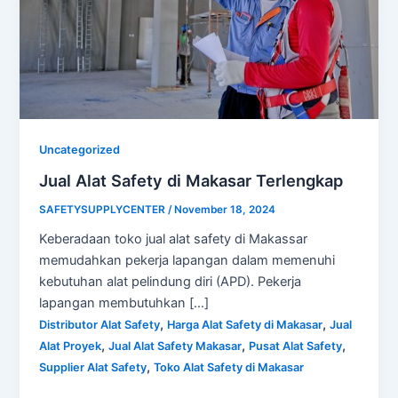
Uncategorized
Jual Alat Safety di Makasar Terlengkap
SAFETYSUPPLYCENTER
/
November 18, 2024
Keberadaan toko jual alat safety di Makassar
memudahkan pekerja lapangan dalam memenuhi
kebutuhan alat pelindung diri (APD). Pekerja
lapangan membutuhkan […]
,
,
Distributor Alat Safety
Harga Alat Safety di Makasar
Jual
,
,
,
Alat Proyek
Jual Alat Safety Makasar
Pusat Alat Safety
,
Supplier Alat Safety
Toko Alat Safety di Makasar