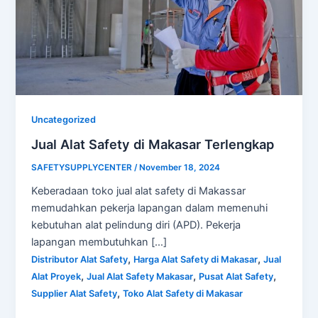
Uncategorized
Jual Alat Safety di Makasar Terlengkap
SAFETYSUPPLYCENTER
/
November 18, 2024
Keberadaan toko jual alat safety di Makassar
memudahkan pekerja lapangan dalam memenuhi
kebutuhan alat pelindung diri (APD). Pekerja
lapangan membutuhkan […]
,
,
Distributor Alat Safety
Harga Alat Safety di Makasar
Jual
,
,
,
Alat Proyek
Jual Alat Safety Makasar
Pusat Alat Safety
,
Supplier Alat Safety
Toko Alat Safety di Makasar