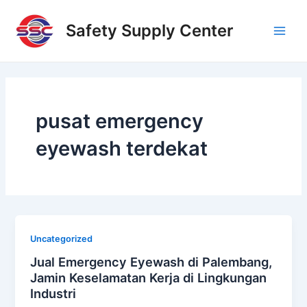
Skip
Main
to
Safety Supply Center
Men
content
pusat emergency
eyewash terdekat
Uncategorized
Jual Emergency Eyewash di Palembang,
Jamin Keselamatan Kerja di Lingkungan
Industri