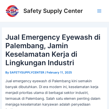
Skip
Post
Main
to
navigation
Safety Supply Center
Men
content
Jual Emergency Eyewash di
Palembang, Jamin
Keselamatan Kerja di
Lingkungan Industri
By
SAFETYSUPPLYCENTER
/
February 11, 2025
Jual emergency eyewash di Palembang kini semakin
banyak dibutuhkan. Di era modern ini, keselamatan kerja
menjadi prioritas utama di berbagai sektor industri,
termasuk di Palembang. Salah satu elemen penting dalam
menjaga keselamatan karyawan adalah penyediaan