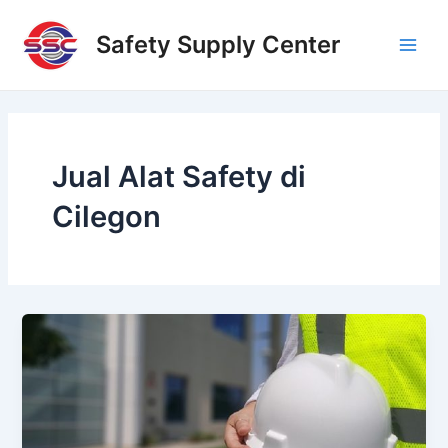
Skip
Main
to
Safety Supply Center
Men
content
Jual Alat Safety di
Cilegon