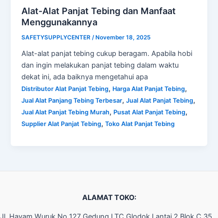
Alat-Alat Panjat Tebing dan Manfaat
Menggunakannya
SAFETYSUPPLYCENTER
/
November 18, 2025
Alat-alat panjat tebing cukup beragam. Apabila hobi
dan ingin melakukan panjat tebing dalam waktu
dekat ini, ada baiknya mengetahui apa
,
,
Distributor Alat Panjat Tebing
Harga Alat Panjat Tebing
,
,
Jual Alat Panjang Tebing Terbesar
Jual Alat Panjat Tebing
,
,
Jual Alat Panjat Tebing Murah
Pusat Alat Panjat Tebing
,
Supplier Alat Panjat Tebing
Toko Alat Panjat Tebing
ALAMAT TOKO:
Jl. Hayam Wuruk No 127 Gedung LTC Glodok Lantai 2 Blok C 35