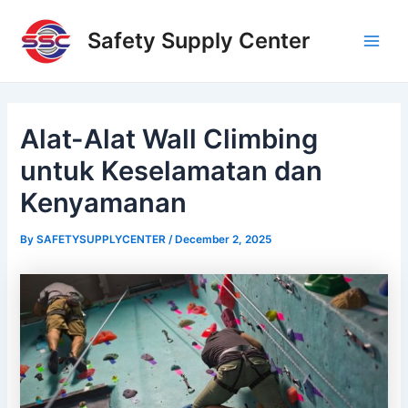
Skip
Post
Main
to
navigation
Safety Supply Center
Men
content
Alat-Alat Wall Climbing
untuk Keselamatan dan
Kenyamanan
By
SAFETYSUPPLYCENTER
/
December 2, 2025