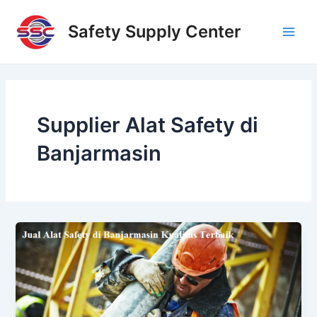
Skip
Main
to
Safety Supply Center
Men
content
Supplier Alat Safety di
Banjarmasin