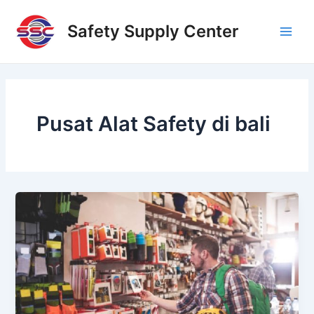
Skip
Main
to
Safety Supply Center
Men
content
Pusat Alat Safety di bali