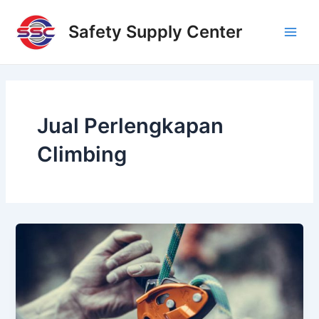
Skip
Main
to
Safety Supply Center
Men
content
Jual Perlengkapan
Climbing