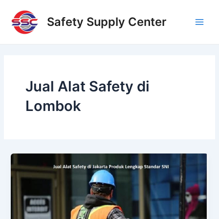
Skip
Main
to
Safety Supply Center
Men
content
Jual Alat Safety di
Lombok