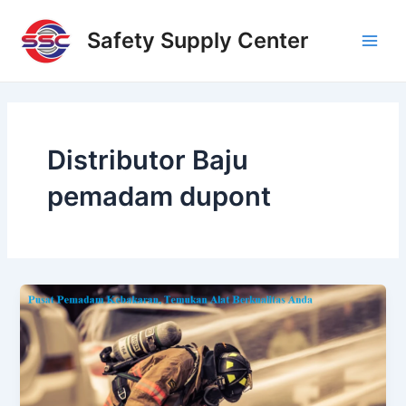
Skip
Main
to
Safety Supply Center
Men
content
Distributor Baju
pemadam dupont