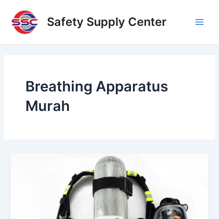
Skip
Main
to
Safety Supply Center
Men
content
Breathing Apparatus
Murah