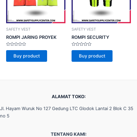
SAFETY VEST
SAFETY VEST
ROMPI JARING PROYEK
ROMPI SECURITY
Rated
Rated
0
0
Buy product
Buy product
out
out
of
of
5
5
ALAMAT TOKO:
Jl. Hayam Wuruk No 127 Gedung LTC Glodok Lantai 2 Blok C 35
no 5
TENTANG KAMI: