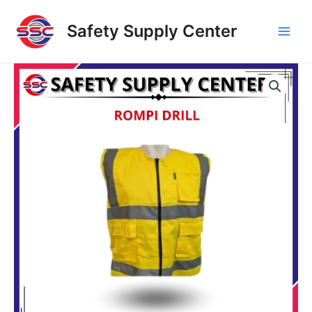
Skip
Main
to
Safety Supply Center
Men
content