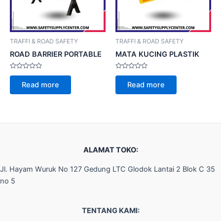
TRAFFI & ROAD SAFETY
TRAFFI & ROAD SAFETY
ROAD BARRIER PORTABLE
MATA KUCING PLASTIK
Rated
Rated
0
0
Read more
Read more
out
out
of
of
5
5
ALAMAT TOKO:
Jl. Hayam Wuruk No 127 Gedung LTC Glodok Lantai 2 Blok C 35
no 5
TENTANG KAMI: