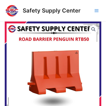
Skip
Main
to
Safety Supply Center
Men
content