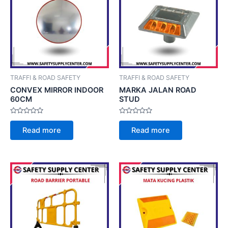
TRAFFI & ROAD SAFETY
TRAFFI & ROAD SAFETY
CONVEX MIRROR INDOOR
MARKA JALAN ROAD
60CM
STUD
Rated
Rated
0
0
Read more
Read more
out
out
of
of
5
5