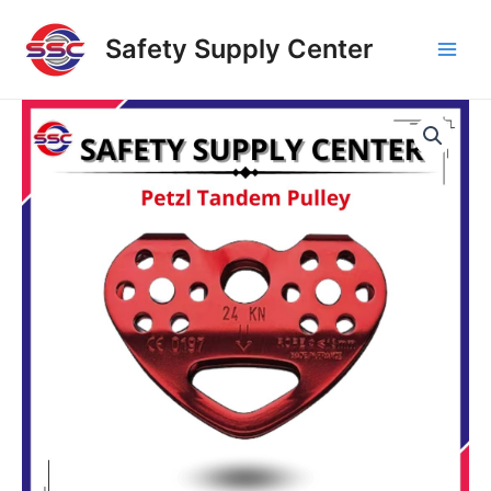
Skip
Main
to
Safety Supply Center
Men
content