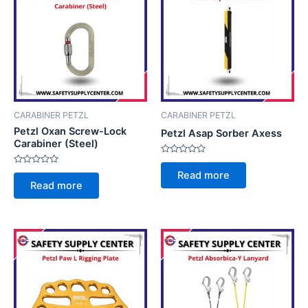
CARABINER PETZL
CARABINER PETZL
Petzl Oxan Screw-Lock
Petzl Asap Sorber Axess
Carabiner (Steel)
Rated
0
Rated
Read more
out
0
Read more
of
out
5
of
5