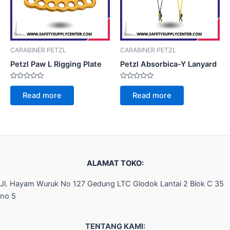
CARABINER PETZL
CARABINER PETZL
Petzl Paw L Rigging Plate
Petzl Absorbica-Y Lanyard
Rated
Rated
0
0
Read more
Read more
out
out
of
of
5
5
ALAMAT TOKO:
Jl. Hayam Wuruk No 127 Gedung LTC Glodok Lantai 2 Blok C 35
no 5
TENTANG KAMI: