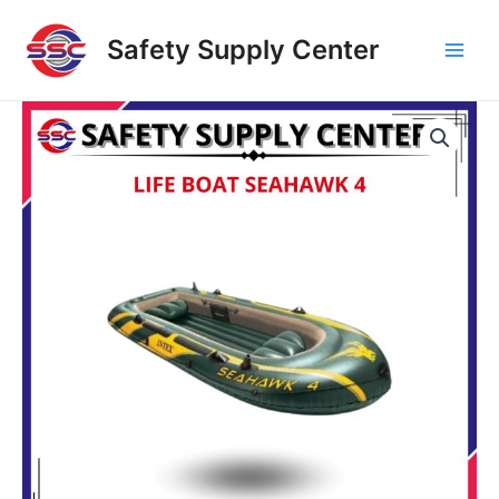
Skip
Main
to
Safety Supply Center
Men
content