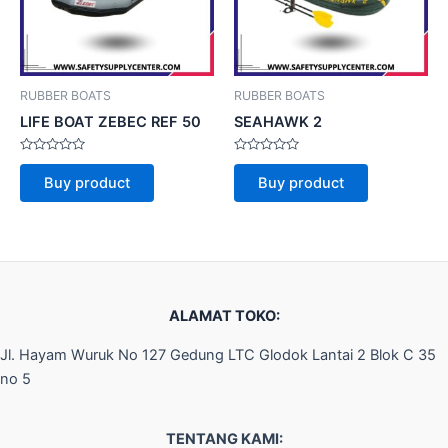
RUBBER BOATS
RUBBER BOATS
LIFE BOAT ZEBEC REF 50
SEAHAWK 2
Rated
Rated
0
0
Buy product
Buy product
out
out
of
of
5
5
ALAMAT TOKO:
Jl. Hayam Wuruk No 127 Gedung LTC Glodok Lantai 2 Blok C 35
no 5
TENTANG KAMI: