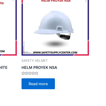
SAFETY HELMET
HITE
HELM PROYEK NSA
Rated
0
Read more
out
of
5