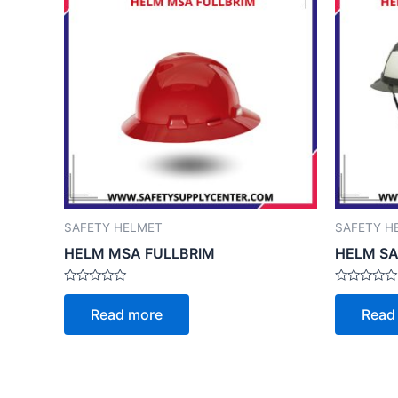
SAFETY HELMET
SAFETY H
HELM MSA FULLBRIM
HELM SA
Rated
Rated
0
0
Read more
Read
out
out
of
of
5
5