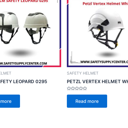
ELMET
SAFETY HELMET
FETY LEOPARD 0295
PETZL VERTEX HELMET W
Rated
0
 more
Read more
out
of
5