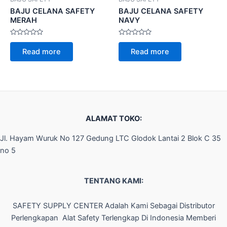
BAJU CELANA SAFETY
BAJU CELANA SAFETY
MERAH
NAVY
Rated
Rated
0
0
Read more
Read more
out
out
of
of
5
5
ALAMAT TOKO:
Jl. Hayam Wuruk No 127 Gedung LTC Glodok Lantai 2 Blok C 35
no 5
TENTANG KAMI:
SAFETY SUPPLY CENTER Adalah Kami Sebagai Distributor
Perlengkapan Alat Safety Terlengkap Di Indonesia Memberi