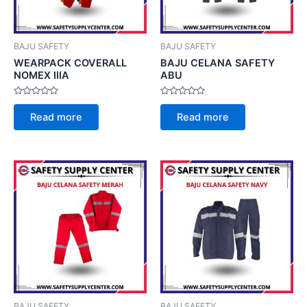
BAJU SAFETY
BAJU SAFETY
WEARPACK COVERALL
BAJU CELANA SAFETY
NOMEX IIIA
ABU
Rated
Rated
0
0
Read more
Read more
out
out
of
of
5
5
BAJU SAFETY
BAJU SAFETY