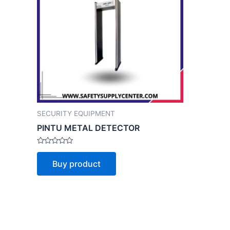
SECURITY EQUIPMENT
PINTU METAL DETECTOR
Rated
0
Buy product
out
of
5