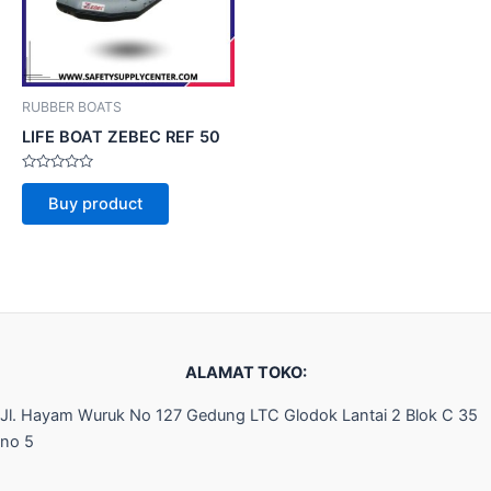
RUBBER BOATS
LIFE BOAT ZEBEC REF 50
Rated
0
Buy product
out
of
5
ALAMAT TOKO:
Jl. Hayam Wuruk No 127 Gedung LTC Glodok Lantai 2 Blok C 35
no 5