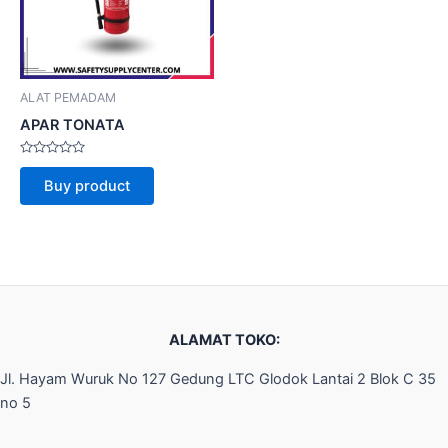
ALAT PEMADAM
APAR TONATA
Rated
0
Buy product
out
of
5
ALAMAT TOKO:
Jl. Hayam Wuruk No 127 Gedung LTC Glodok Lantai 2 Blok C 35
no 5