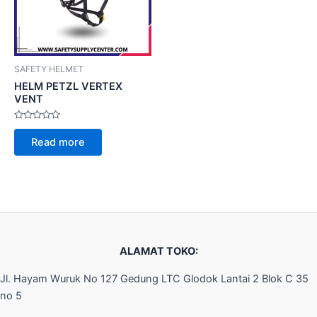
SAFETY HELMET
HELM PETZL VERTEX
VENT
Rated
0
Read more
out
of
5
ALAMAT TOKO:
Jl. Hayam Wuruk No 127 Gedung LTC Glodok Lantai 2 Blok C 35
no 5