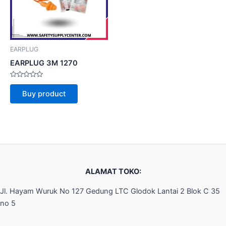
EARPLUG
EARPLUG 3M 1270
Rated
0
Buy product
out
of
5
ALAMAT TOKO:
Jl. Hayam Wuruk No 127 Gedung LTC Glodok Lantai 2 Blok C 35
no 5