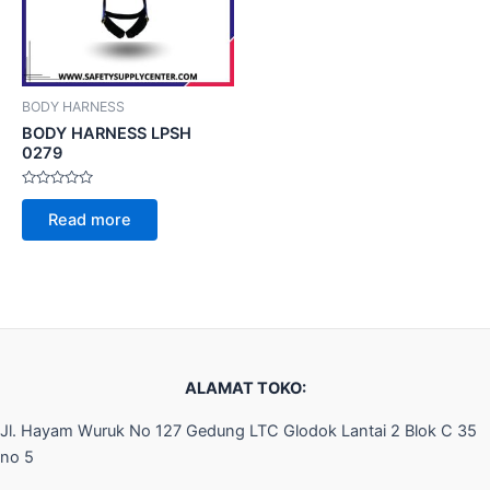
BODY HARNESS
BODY HARNESS LPSH
0279
Rated
0
Read more
out
of
5
ALAMAT TOKO:
Jl. Hayam Wuruk No 127 Gedung LTC Glodok Lantai 2 Blok C 35
no 5