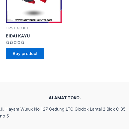
FIRST AID KIT
BIDAI KAYU
Rated
0
Buy product
out
of
5
ALAMAT TOKO:
Jl. Hayam Wuruk No 127 Gedung LTC Glodok Lantai 2 Blok C 35
no 5