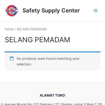
Skip
Main
to
Safety Supply Center
Men
content
Home
/ SELANG PEMADAM
SELANG PEMADAM
No products were found matching your
selection.
ALAMAT TOKO:
Jl. Hayam Wuruk No 127 Gedung LTC Glodok Lantai 2 Blok C 35