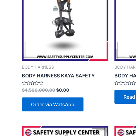
BODY HARNESS
BODY HAR
BODY HARNESS KAYA SAFETY
BODY HA
Rated
Rated
$
4,500,000.00
$
0.00
0
0
Read
out
out
of
of
Order via WatsApp
5
5