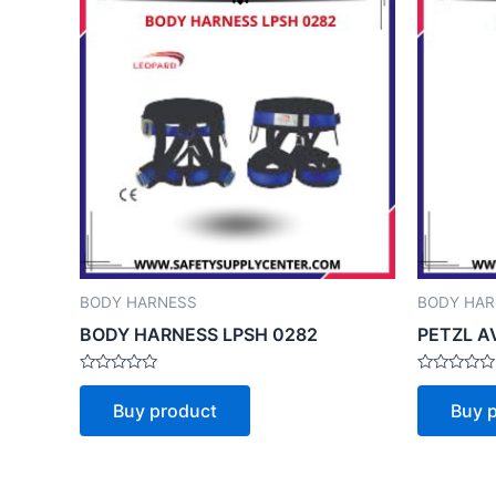
BODY HARNESS
BODY HAR
BODY HARNESS LPSH 0282
PETZL A
Rated
Rated
0
0
Buy product
Buy 
out
out
of
of
5
5