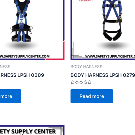
NESS
BODY HARNESS
RNESS LPSH 0009
BODY HARNESS LPSH 0279
Rated
0
 more
Read more
out
of
5