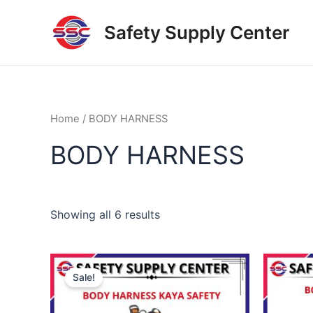
Skip
to
Safety Supply Center
content
Home
/ BODY HARNESS
BODY HARNESS
Showing all 6 results
Original
Current
price
price
Sale!
was:
is:
$4,500,000.00.
$0.00.