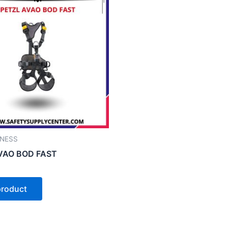
NESS
VAO BOD FAST
product