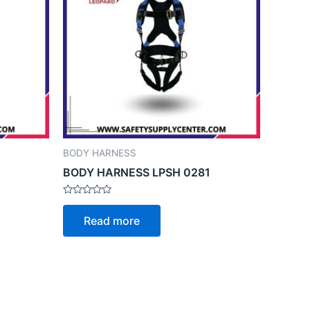
BODY HARNESS
BODY HARNESS LPSH 0281
Rated
0
Read more
out
of
5