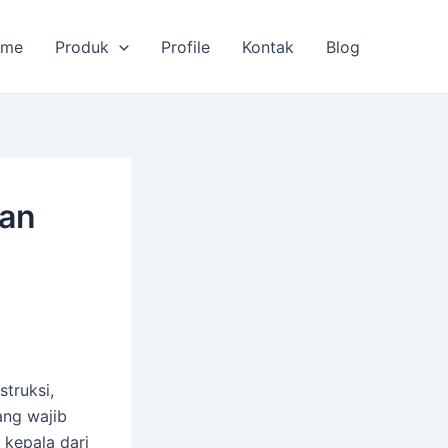
ome
Produk
Profile
Kontak
Blog
kan
truksi,
ang wajib
 kepala dari