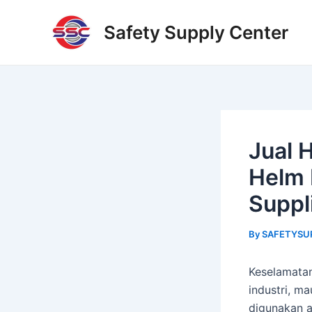
Skip
Post
to
navigation
Safety Supply Center
content
Jual 
Helm 
Suppl
By
SAFETYSU
Keselamatan
industri, m
digunakan a