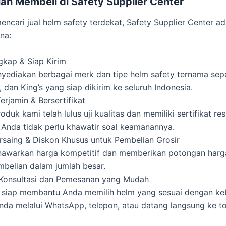
an Membeli di Safety Supplier Center
encari jual helm safety terdekat, Safety Supplier Center ad
na:
gkap & Siap Kirim
yediakan berbagai merk dan tipe helm safety ternama sep
 dan King’s yang siap dikirim ke seluruh Indonesia.
Terjamin & Bersertifikat
duk kami telah lulus uji kualitas dan memiliki sertifikat res
 Anda tidak perlu khawatir soal keamanannya.
rsaing & Diskon Khusus untuk Pembelian Grosir
awarkan harga kompetitif dan memberikan potongan harg
mbelian dalam jumlah besar.
Konsultasi dan Pemesanan yang Mudah
 siap membantu Anda memilih helm yang sesuai dengan ke
nda melalui WhatsApp, telepon, atau datang langsung ke t