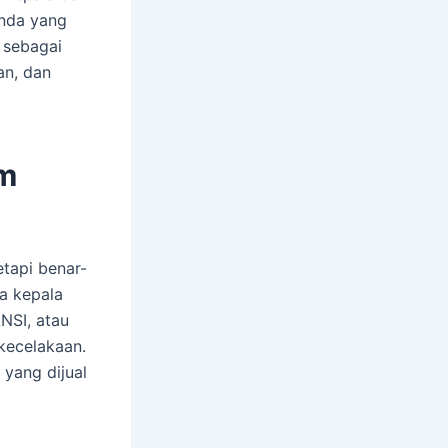
Anda yang
 sebagai
an, dan
m
etapi benar-
a kepala
NSI, atau
kecelakaan.
yang dijual