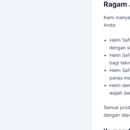
Ragam J
Kami menyed
Anda:
Helm Safe
dengan s
Helm Safe
bagi tekn
Helm Safe
panas mat
Helm den
wajah da
Semua produ
dengan depa