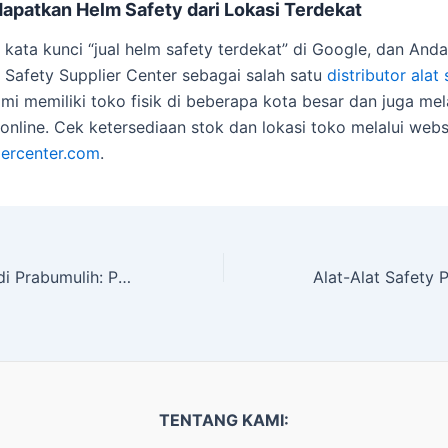
apatkan Helm Safety dari Lokasi Terdekat
 kata kunci “jual helm safety terdekat” di Google, dan And
afety Supplier Center sebagai salah satu
distributor alat
ami memiliki toko fisik di beberapa kota besar dan juga mel
nline. Cek ketersediaan stok dan lokasi toko melalui webs
iercenter.com
.
Jual Alat Safety di Prabumulih: Perlengkapan K3 Terlengkap dan Berkualitas
TENTANG KAMI: