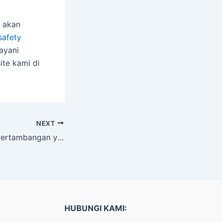
a akan
 safety
ayani
ite kami di
NEXT
Alat-Alat Safety Pertambangan yang Dijual di Safety Supply Center
HUBUNGI KAMI: