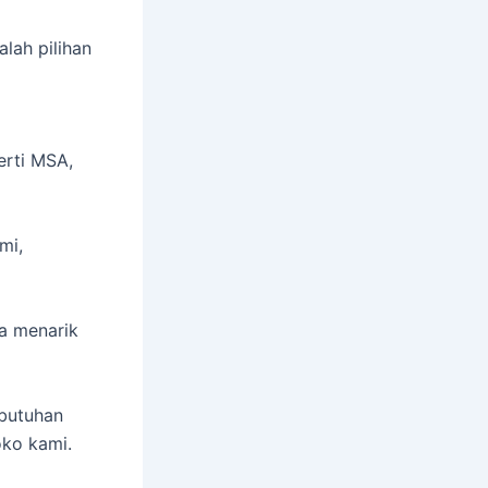
alah pilihan
erti MSA,
mi,
a menarik
butuhan
oko kami.