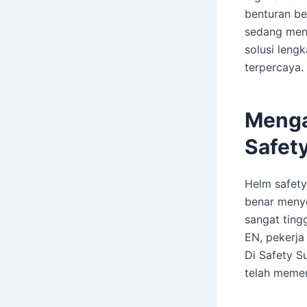
benturan be
sedang menc
solusi leng
terpercaya.
Menga
Safet
Helm safety
benar menye
sangat ting
EN, pekerja
Di Safety S
telah memen