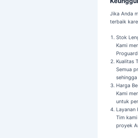
Keunggul
Jika Anda m
terbaik kare
Stok Len
Kami men
Proguard,
Kualitas 
Semua pro
sehingga
Harga Be
Kami men
untuk pe
Layanan 
Tim kami
proyek A