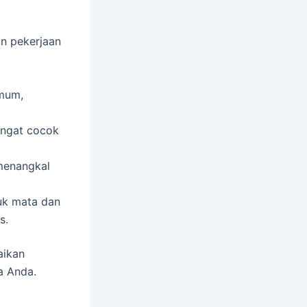
n pekerjaan
umum,
sangat cocok
 menangkal
uk mata dan
s.
aikan
a Anda.