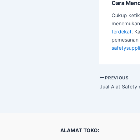
Cara Mend
Cukup ketik
menemukan S
terdekat
. K
pemesanan o
safetysuppl
PREVIOUS
ALAMAT TOKO: