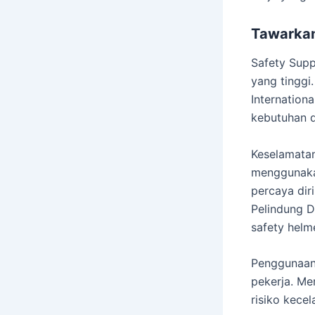
Tawarkan
Safety Supp
yang tinggi
Internation
kebutuhan 
Keselamatan
menggunakan
percaya dir
Pelindung D
safety helm
Penggunaan 
pekerja. Me
risiko kece