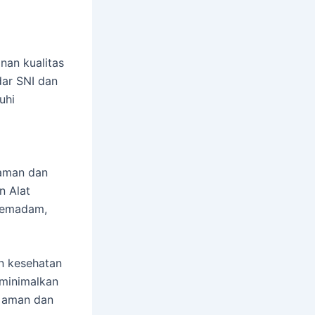
nan kualitas
dar SNI dan
uhi
 aman dan
n Alat
 pemadam,
n kesehatan
eminimalkan
g aman dan