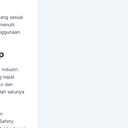
ang sesuai
menuhi
enggunaan.
p
industri.
g tepat
ko dan
alah satunya
an
 Safety