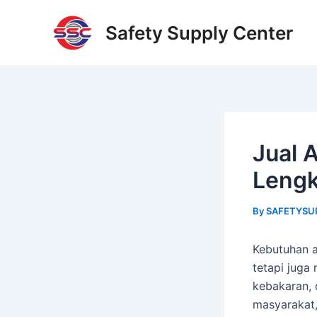
Skip
Post
to
navigation
Safety Supply Center
content
Jual 
Lengk
By
SAFETYSU
Kebutuhan a
tetapi juga
kebakaran, 
masyarakat,