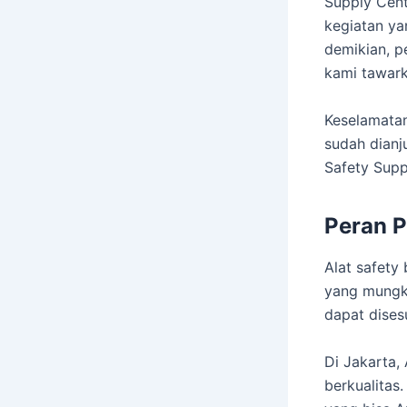
Supply Cent
kegiatan y
demikian, 
kami tawark
Keselamatan
sudah dianj
Safety Supp
Peran P
Alat safety
yang mungki
dapat dises
Di Jakarta,
berkualitas