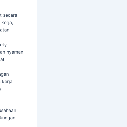
at secara
kerja,
atan
fety
dan nyaman
pat
engan
kerja.
a
usahaan
gkungan