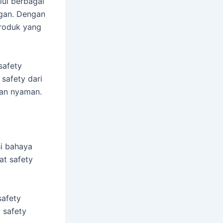
ui berbagai
gan. Dengan
produk yang
safety
 safety dari
dan nyaman.
si bahaya
at safety
safety
 safety