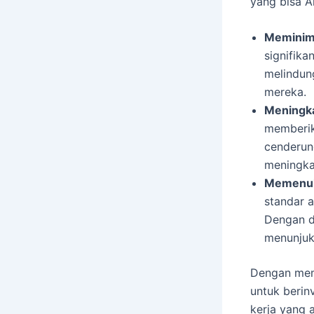
yang bisa A
Meminima
signifika
melindun
mereka.
Meningka
memberik
cenderun
meningka
Memenuhi
standar 
Dengan d
menunjuk
Dengan mem
untuk berin
kerja yang 