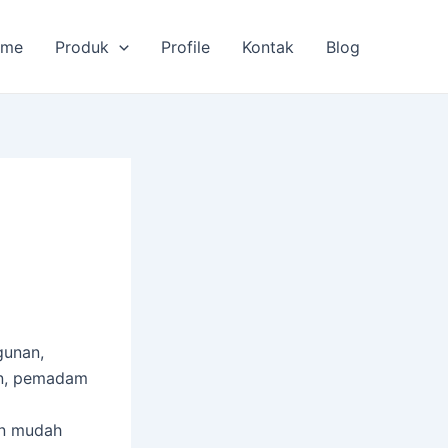
ome
Produk
Profile
Kontak
Blog
gunan,
an, pemadam
kin mudah