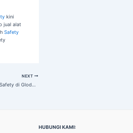
ety
kini
 jual alat
ah
Safety
ety
NEXT
Tempat Jual Alat Safety di Glodok Sesuaikan dengan Kebutuhan Kerja
HUBUNGI KAMI: