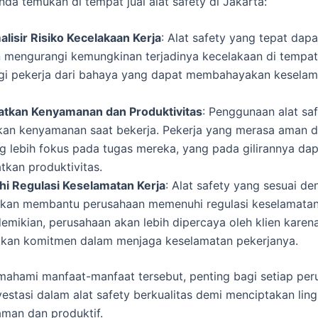
nda temukan di tempat jual alat safety di Jakarta:
lisir Risiko Kecelakaan Kerja
: Alat safety yang tepat dap
n mengurangi kemungkinan terjadinya kecelakaan di tempat 
gi pekerja dari bahaya yang dapat membahayakan keselam
tkan Kenyamanan dan Produktivitas
: Penggunaan alat sa
an kenyamanan saat bekerja. Pekerja yang merasa aman 
g lebih fokus pada tugas mereka, yang pada gilirannya da
tkan produktivitas.
 Regulasi Keselamatan Kerja
: Alat safety yang sesuai d
akan membantu perusahaan memenuhi regulasi keselamatan 
emikian, perusahaan akan lebih dipercaya oleh klien karen
kan komitmen dalam menjaga keselamatan pekerjanya.
ahami manfaat-manfaat tersebut, penting bagi setiap per
vestasi dalam alat safety berkualitas demi menciptakan lin
aman dan produktif.